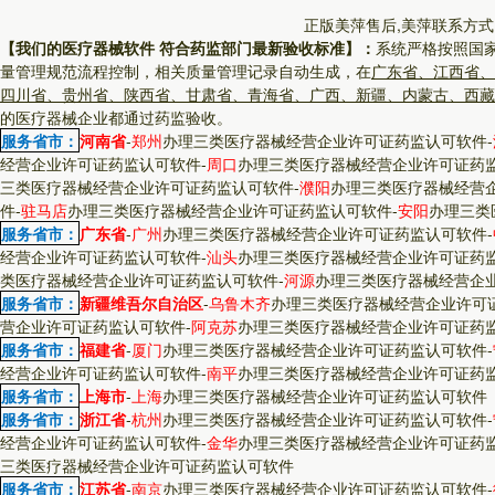
正版美萍售后,美萍联系方式
【我们的医疗器械软件 符合药监部门最新验收标准】：
系统严格按照国
量管理规范流程控制，相关质量管理记录自动生成，在
广东省、江西省、
四川省、贵州省、陕西省、甘肃省、青海省、广西、新疆、内蒙古、西藏
的医疗器械企业都通过药监验收。
服务省市：
河南省
-
郑州
办理三类医疗器械经营企业许可证药监认可软件
-
经营企业许可证药监认可软件
-
周口
办理三类医疗器械经营企业许可证药
三类医疗器械经营企业许可证药监认可软件
-
濮阳
办理三类医疗器械经营
件
-
驻马店
办理三类医疗器械经营企业许可证药监认可软件
-
安阳
办理三类
服务省市：
广东省
-
广州
办理三类医疗器械经营企业许可证药监认可软件
-
经营企业许可证药监认可软件
-
汕头
办理三类医疗器械经营企业许可证药
类医疗器械经营企业许可证药监认可软件
-
河源
办理三类医疗器械经营企
服务省市：
新疆维吾尔自治区
-
乌鲁木齐
办理三类医疗器械经营企业许可
营企业许可证药监认可软件
-
阿克苏
办理三类医疗器械经营企业许可证药
服务省市：
福建省
-
厦门
办理三类医疗器械经营企业许可证药监认可软件
-
经营企业许可证药监认可软件
-
南平
办理三类医疗器械经营企业许可证药
服务省市：
上海市
-
上海
办理三类医疗器械经营企业许可证药监认可软件
服务省市：
浙江省
-
杭州
办理三类医疗器械经营企业许可证药监认可软件
-
经营企业许可证药监认可软件
-
金华
办理三类医疗器械经营企业许可证药
三类医疗器械经营企业许可证药监认可软件
服务省市：
江苏省
-
南京
办理三类医疗器械经营企业许可证药监认可软件
-