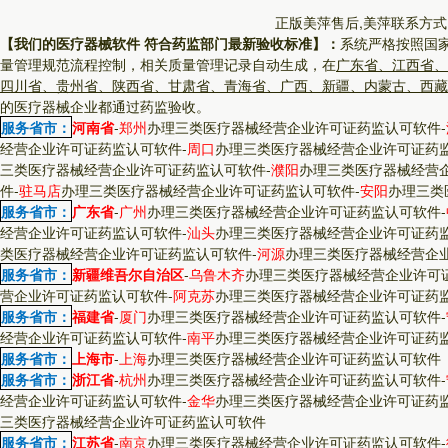
正版美萍售后,美萍联系方式
【我们的医疗器械软件 符合药监部门最新验收标准】：
系统严格按照国
量管理规范流程控制，相关质量管理记录自动生成，在
广东省、江西省、
四川省、贵州省、陕西省、甘肃省、青海省、广西、新疆、内蒙古、西藏
的医疗器械企业都通过药监验收。
服务省市：
河南省
-
郑州
办理三类医疗器械经营企业许可证药监认可软件
-
经营企业许可证药监认可软件
-
周口
办理三类医疗器械经营企业许可证药
三类医疗器械经营企业许可证药监认可软件
-
濮阳
办理三类医疗器械经营
件
-
驻马店
办理三类医疗器械经营企业许可证药监认可软件
-
安阳
办理三类
服务省市：
广东省
-
广州
办理三类医疗器械经营企业许可证药监认可软件
-
经营企业许可证药监认可软件
-
汕头
办理三类医疗器械经营企业许可证药
类医疗器械经营企业许可证药监认可软件
-
河源
办理三类医疗器械经营企
服务省市：
新疆维吾尔自治区
-
乌鲁木齐
办理三类医疗器械经营企业许可
营企业许可证药监认可软件
-
阿克苏
办理三类医疗器械经营企业许可证药
服务省市：
福建省
-
厦门
办理三类医疗器械经营企业许可证药监认可软件
-
经营企业许可证药监认可软件
-
南平
办理三类医疗器械经营企业许可证药
服务省市：
上海市
-
上海
办理三类医疗器械经营企业许可证药监认可软件
服务省市：
浙江省
-
杭州
办理三类医疗器械经营企业许可证药监认可软件
-
经营企业许可证药监认可软件
-
金华
办理三类医疗器械经营企业许可证药
三类医疗器械经营企业许可证药监认可软件
服务省市：
江苏省
-
南京
办理三类医疗器械经营企业许可证药监认可软件
-