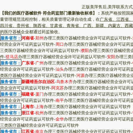
正版美萍售后,美萍联系方式
【我们的医疗器械软件 符合药监部门最新验收标准】：
系统严格按照国
量管理规范流程控制，相关质量管理记录自动生成，在
广东省、江西省、
四川省、贵州省、陕西省、甘肃省、青海省、广西、新疆、内蒙古、西藏
的医疗器械企业都通过药监验收。
服务省市：
河南省
-
郑州
办理三类医疗器械经营企业许可证药监认可软件
-
经营企业许可证药监认可软件
-
周口
办理三类医疗器械经营企业许可证药
三类医疗器械经营企业许可证药监认可软件
-
濮阳
办理三类医疗器械经营
件
-
驻马店
办理三类医疗器械经营企业许可证药监认可软件
-
安阳
办理三类
服务省市：
广东省
-
广州
办理三类医疗器械经营企业许可证药监认可软件
-
经营企业许可证药监认可软件
-
汕头
办理三类医疗器械经营企业许可证药
类医疗器械经营企业许可证药监认可软件
-
河源
办理三类医疗器械经营企
服务省市：
新疆维吾尔自治区
-
乌鲁木齐
办理三类医疗器械经营企业许可
营企业许可证药监认可软件
-
阿克苏
办理三类医疗器械经营企业许可证药
服务省市：
福建省
-
厦门
办理三类医疗器械经营企业许可证药监认可软件
-
经营企业许可证药监认可软件
-
南平
办理三类医疗器械经营企业许可证药
服务省市：
上海市
-
上海
办理三类医疗器械经营企业许可证药监认可软件
服务省市：
浙江省
-
杭州
办理三类医疗器械经营企业许可证药监认可软件
-
经营企业许可证药监认可软件
-
金华
办理三类医疗器械经营企业许可证药
三类医疗器械经营企业许可证药监认可软件
服务省市：
江苏省
-
南京
办理三类医疗器械经营企业许可证药监认可软件
-