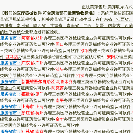
正版美萍售后,美萍联系方式
【我们的医疗器械软件 符合药监部门最新验收标准】：
系统严格按照国
量管理规范流程控制，相关质量管理记录自动生成，在
广东省、江西省、
四川省、贵州省、陕西省、甘肃省、青海省、广西、新疆、内蒙古、西藏
的医疗器械企业都通过药监验收。
服务省市：
河南省
-
郑州
办理三类医疗器械经营企业许可证药监认可软件
-
经营企业许可证药监认可软件
-
周口
办理三类医疗器械经营企业许可证药
三类医疗器械经营企业许可证药监认可软件
-
濮阳
办理三类医疗器械经营
件
-
驻马店
办理三类医疗器械经营企业许可证药监认可软件
-
安阳
办理三类
服务省市：
广东省
-
广州
办理三类医疗器械经营企业许可证药监认可软件
-
经营企业许可证药监认可软件
-
汕头
办理三类医疗器械经营企业许可证药
类医疗器械经营企业许可证药监认可软件
-
河源
办理三类医疗器械经营企
服务省市：
新疆维吾尔自治区
-
乌鲁木齐
办理三类医疗器械经营企业许可
营企业许可证药监认可软件
-
阿克苏
办理三类医疗器械经营企业许可证药
服务省市：
福建省
-
厦门
办理三类医疗器械经营企业许可证药监认可软件
-
经营企业许可证药监认可软件
-
南平
办理三类医疗器械经营企业许可证药
服务省市：
上海市
-
上海
办理三类医疗器械经营企业许可证药监认可软件
服务省市：
浙江省
-
杭州
办理三类医疗器械经营企业许可证药监认可软件
-
经营企业许可证药监认可软件
-
金华
办理三类医疗器械经营企业许可证药
三类医疗器械经营企业许可证药监认可软件
服务省市：
江苏省
-
南京
办理三类医疗器械经营企业许可证药监认可软件
-