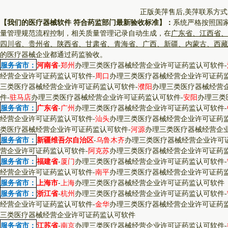
正版美萍售后,美萍联系方式
【我们的医疗器械软件 符合药监部门最新验收标准】：
系统严格按照国
量管理规范流程控制，相关质量管理记录自动生成，在
广东省、江西省、
四川省、贵州省、陕西省、甘肃省、青海省、广西、新疆、内蒙古、西藏
的医疗器械企业都通过药监验收。
服务省市：
河南省
-
郑州
办理三类医疗器械经营企业许可证药监认可软件
-
经营企业许可证药监认可软件
-
周口
办理三类医疗器械经营企业许可证药
三类医疗器械经营企业许可证药监认可软件
-
濮阳
办理三类医疗器械经营
件
-
驻马店
办理三类医疗器械经营企业许可证药监认可软件
-
安阳
办理三类
服务省市：
广东省
-
广州
办理三类医疗器械经营企业许可证药监认可软件
-
经营企业许可证药监认可软件
-
汕头
办理三类医疗器械经营企业许可证药
类医疗器械经营企业许可证药监认可软件
-
河源
办理三类医疗器械经营企
服务省市：
新疆维吾尔自治区
-
乌鲁木齐
办理三类医疗器械经营企业许可
营企业许可证药监认可软件
-
阿克苏
办理三类医疗器械经营企业许可证药
服务省市：
福建省
-
厦门
办理三类医疗器械经营企业许可证药监认可软件
-
经营企业许可证药监认可软件
-
南平
办理三类医疗器械经营企业许可证药
服务省市：
上海市
-
上海
办理三类医疗器械经营企业许可证药监认可软件
服务省市：
浙江省
-
杭州
办理三类医疗器械经营企业许可证药监认可软件
-
经营企业许可证药监认可软件
-
金华
办理三类医疗器械经营企业许可证药
三类医疗器械经营企业许可证药监认可软件
服务省市：
江苏省
-
南京
办理三类医疗器械经营企业许可证药监认可软件
-